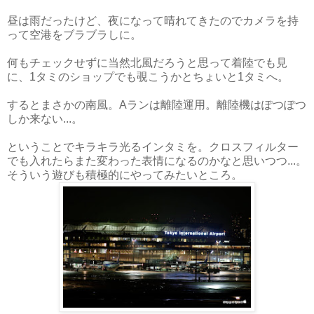
昼は雨だったけど、夜になって晴れてきたのでカメラを持
って空港をブラブラしに。
何もチェックせずに当然北風だろうと思って着陸でも見
に、1タミのショップでも覗こうかとちょいと1タミへ。
するとまさかの南風。Aランは離陸運用。離陸機はぽつぽつ
しか来ない...。
ということでキラキラ光るインタミを。クロスフィルター
でも入れたらまた変わった表情になるのかなと思いつつ...。
そういう遊びも積極的にやってみたいところ。